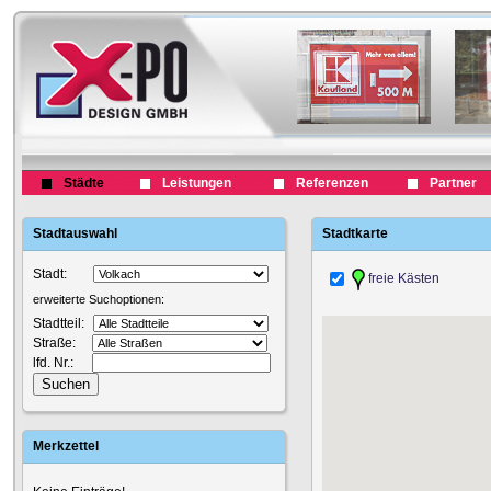
Städte
Leistungen
Referenzen
Partner
Stadtauswahl
Stadtkarte
Stadt:
freie Kästen
erweiterte Suchoptionen:
Stadtteil:
Straße:
lfd. Nr.:
Merkzettel