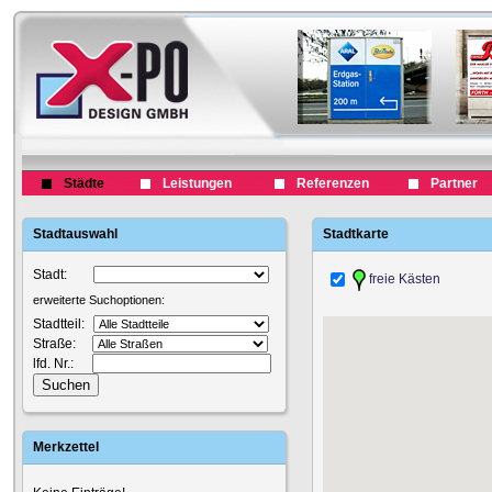
Städte
Leistungen
Referenzen
Partner
Stadtauswahl
Stadtkarte
Stadt:
freie Kästen
erweiterte Suchoptionen:
Stadtteil:
Straße:
lfd. Nr.:
Merkzettel