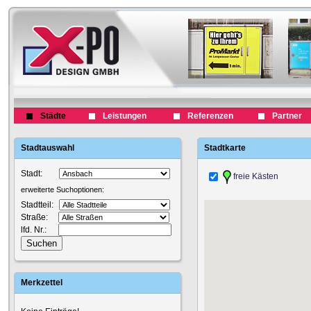
Städte
Leistungen
Referenzen
Partner
Stadtauswahl
Stadtkarte
Stadt:
freie Kästen
erweiterte Suchoptionen:
Stadtteil:
Straße:
lfd. Nr.:
Merkzettel