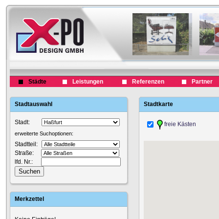
Städte
Leistungen
Referenzen
Partner
Stadtauswahl
Stadtkarte
Stadt:
freie Kästen
erweiterte Suchoptionen:
Stadtteil:
Straße:
lfd. Nr.:
Merkzettel