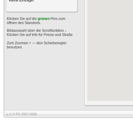
Keine Einträge!
Klicken Sie auf die
grünen
Pins zum
öffnen des Standorts.
Bildauswahl über die Scrollfunktion
↓
Klicken Sie auf Info für Preise und Straße
Zum Zoomen + — den Schieberegler
benutzen.
ï¿½ X-PO 2007-2026