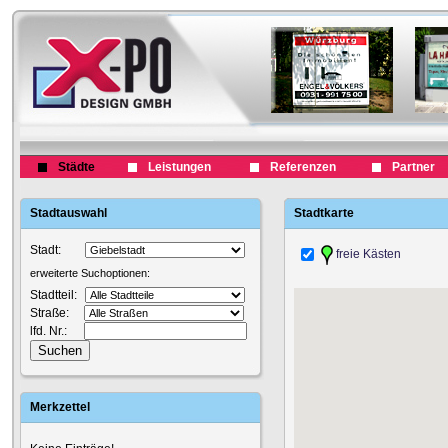
Städte
Leistungen
Referenzen
Partner
Stadtauswahl
Stadtkarte
Stadt:
freie Kästen
erweiterte Suchoptionen:
Stadtteil:
Straße:
lfd. Nr.:
Merkzettel