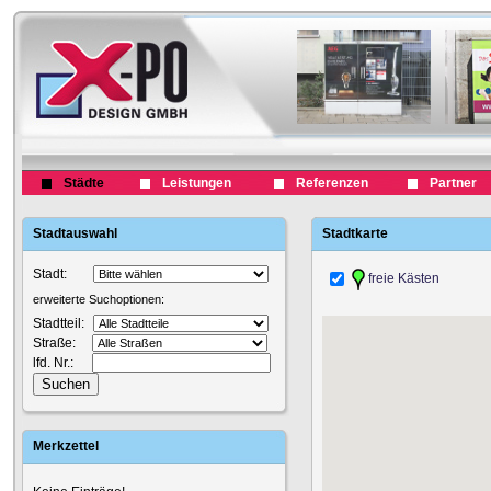
Städte
Leistungen
Referenzen
Partner
Stadtauswahl
Stadtkarte
Stadt:
freie Kästen
erweiterte Suchoptionen:
Stadtteil:
Straße:
lfd. Nr.:
Merkzettel