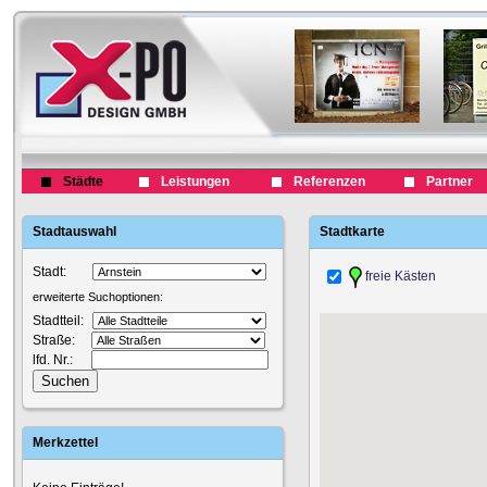
Städte
Leistungen
Referenzen
Partner
Stadtauswahl
Stadtkarte
Stadt:
freie Kästen
erweiterte Suchoptionen:
Stadtteil:
Straße:
lfd. Nr.:
Merkzettel