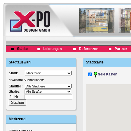
Städte
Leistungen
Referenzen
Partner
Stadtauswahl
Stadtkarte
Stadt:
freie Kästen
erweiterte Suchoptionen:
Stadtteil:
Straße:
lfd. Nr.:
Merkzettel