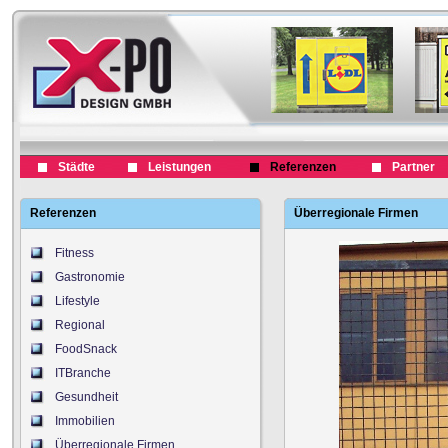
Städte
Leistungen
Referenzen
Partner
Referenzen
Überregionale Firmen
Fitness
Gastronomie
Lifestyle
Regional
FoodSnack
ITBranche
Gesundheit
Immobilien
Überregionale Firmen