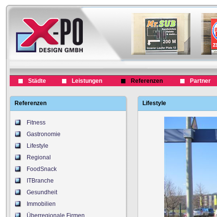
Städte
Leistungen
Referenzen
Partner
Referenzen
Lifestyle
Fitness
Gastronomie
Lifestyle
Regional
FoodSnack
ITBranche
Gesundheit
Immobilien
Überregionale Firmen