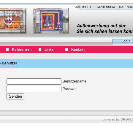
STARTSEITE
|
IMPRESSUM
|
DATENSC
Login
Referenzen
Links
Kontakt
te Benutzer
Benutzername
Passwort
powered by
DROW 