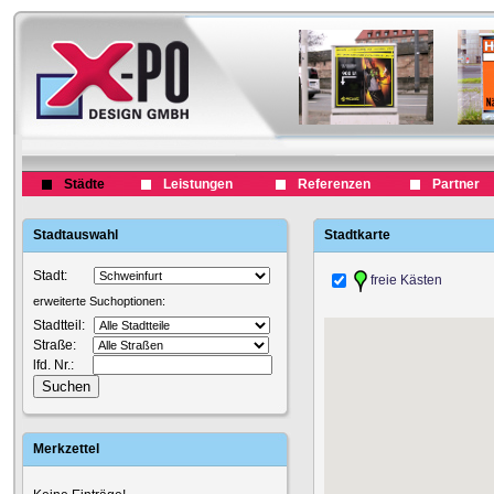
Städte
Leistungen
Referenzen
Partner
Stadtauswahl
Stadtkarte
Stadt:
freie Kästen
erweiterte Suchoptionen:
Stadtteil:
Straße:
lfd. Nr.:
Merkzettel