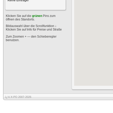
Keine Einträge!
Klicken Sie auf die
grünen
Pins zum
öffnen des Standorts.
Bildauswahl über die Scrollfunktion
↓
Klicken Sie auf Info für Preise und Straße
Zum Zoomen + — den Schieberegler
benutzen.
ï¿½ X-PO 2007-2026