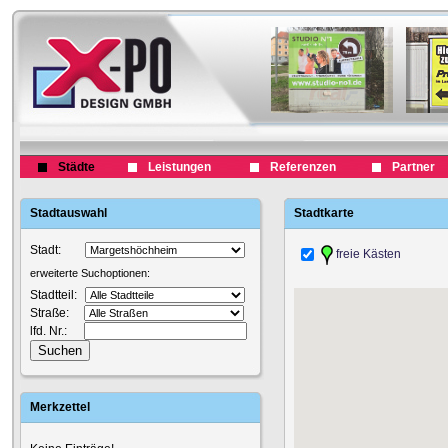
Städte
Leistungen
Referenzen
Partner
Stadtauswahl
Stadtkarte
Stadt:
freie Kästen
erweiterte Suchoptionen:
Stadtteil:
Straße:
lfd. Nr.:
Merkzettel