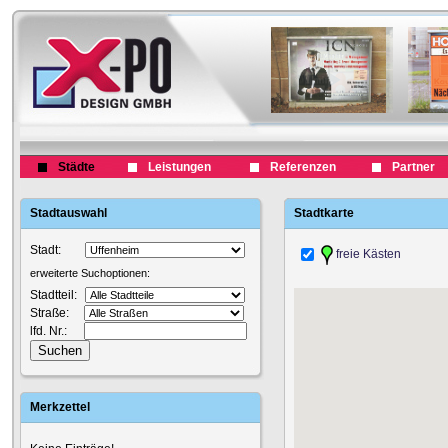
Städte
Leistungen
Referenzen
Partner
Stadtauswahl
Stadtkarte
Stadt:
freie Kästen
erweiterte Suchoptionen:
Stadtteil:
Straße:
lfd. Nr.:
Merkzettel