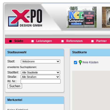
Städte
Leistungen
Referenzen
Partner
Stadtauswahl
Stadtkarte
Stadt:
freie Kästen
erweiterte Suchoptionen:
Stadtteil:
Straße:
lfd. Nr.:
Merkzettel