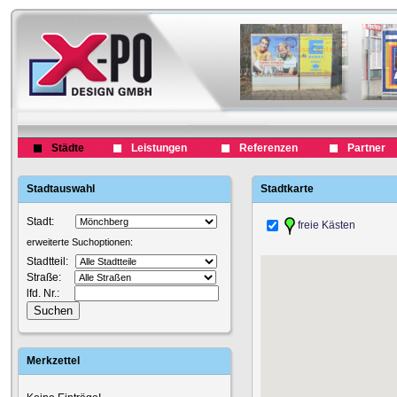
Städte
Leistungen
Referenzen
Partner
Stadtauswahl
Stadtkarte
Stadt:
freie Kästen
erweiterte Suchoptionen:
Stadtteil:
Straße:
lfd. Nr.:
Merkzettel