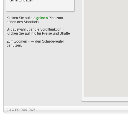
Keine Einträge!
Klicken Sie auf die
grünen
Pins zum
öffnen des Standorts.
Bildauswahl über die Scrollfunktion
↓
Klicken Sie auf Info für Preise und Straße
Zum Zoomen + — den Schieberegler
benutzen.
ï¿½ X-PO 2007-2026