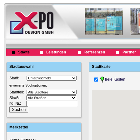
Städte
Leistungen
Referenzen
Partner
Stadtauswahl
Stadtkarte
Stadt:
freie Kästen
erweiterte Suchoptionen:
Stadtteil:
Straße:
lfd. Nr.:
Merkzettel