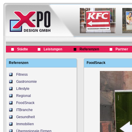
Städte
Leistungen
Referenzen
Partner
Referenzen
FoodSnack
Fitness
Gastronomie
Lifestyle
Regional
FoodSnack
ITBranche
Gesundheit
Immobilien
Überregionale Firmen