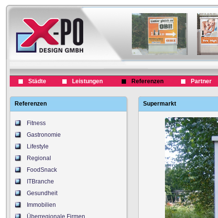
Städte
Leistungen
Referenzen
Partner
Referenzen
Supermarkt
Fitness
Gastronomie
Lifestyle
Regional
FoodSnack
ITBranche
Gesundheit
Immobilien
Überregionale Firmen